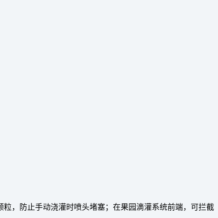
颗粒，防止手动浇灌时喷头堵塞；在果园滴灌系统前端，可拦截