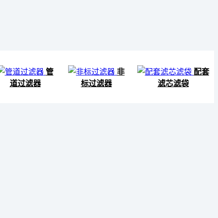
管
非
配套
道过滤器
标过滤器
滤芯滤袋