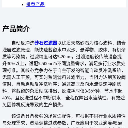
推荐产品
产品简介
自动反冲洗
砂石过滤器
以优质天然砂石为核心滤料，结合
浅层过滤原理，能快速截留水中泥沙、悬浮物、胶体、有机杂
质等污染物，过滤精度可达5-20μm，过滤速度较传统设备提
升30%以上，适配5-500m³/h不同流量需求，满足多行业水质处
理标准。其核心竞争力在于自主研发的智能自动反冲洗系统，
无需人工干预，可实时监测滤料过滤阻力，当阻力达到预设阈
值时，自动启动反冲洗程序：通过高压反向水流快速冲刷滤
料，将截留的杂质彻底排出，反洗耗时仅3-5分钟，节水率超
40%，且反洗过程不中断供水，全程保障出水连续性，有效避
免因停机反洗导致的生产损失。
该设备具备极强的场景适配性，可根据不同行业水质特性
与处理需求，灵活调整过滤参数，广泛应用于农业滴灌/喷灌