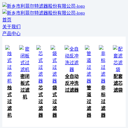
首页
关于我们
产品中心
密闭
全自动
配套
板式
反冲洗
滤芯
烛
芯
袋
管
非
过滤
过滤器
滤袋
式
式
式
道
标
机
过
过
过
过
过
滤
滤
滤
滤
滤
机
器
器
器
器