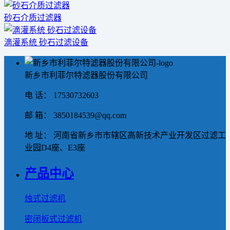
砂石介质过滤器
滴灌系统 砂石过滤设备
新乡市利菲尔特滤器股份有限公司
电 话： 17530732603
邮 箱： 3850184539@qq.com
地 址： 河南省新乡市市辖区高新技术产业开发区过滤工
业园D4座、E3座
产品中心
烛式过滤机
密闭板式过滤机