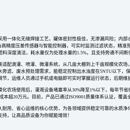
采用一体化无缝焊接工艺，罐体密封性极佳，无渗漏风险；内部
高精度压差传感器与智能控制器，可实时监测过滤状态，精准预设反洗
滤料深度清洁，耗水量仅为处理水量的1.5%，且支持旁通不间
美适配滴灌、喷灌、微灌系统，从几亩大棚到上千亩规模化农场
水旁滤、废水预处理需求，能稳定控制出水浊度在5NTU以下，
调节，运维人员通过手机或电脑即可实时掌握运行状态，后期维
化农场使用后，灌溉设备堵塞率从30%降至1%以下，每年节省
本超20万元。目前，产品已通过ISO9001质量体系认证，覆
久耐用、省心运维的核心优势，为各领域提供稳定可靠的水质净
支持，让高品质设备为你赋能增效！