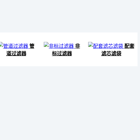
管
非
配套
道过滤器
标过滤器
滤芯滤袋