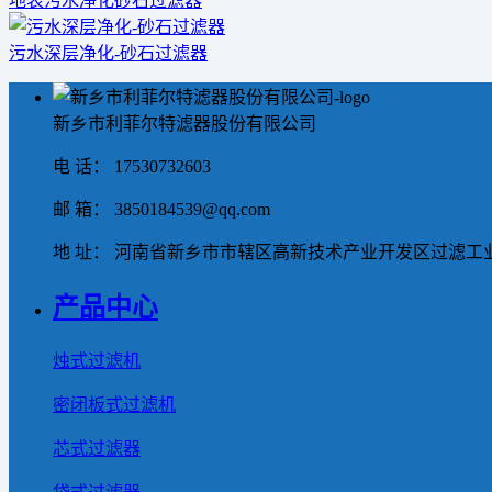
地表污水净化砂石过滤器
污水深层净化-砂石过滤器
新乡市利菲尔特滤器股份有限公司
电 话： 17530732603
邮 箱： 3850184539@qq.com
地 址： 河南省新乡市市辖区高新技术产业开发区过滤工业
产品中心
烛式过滤机
密闭板式过滤机
芯式过滤器