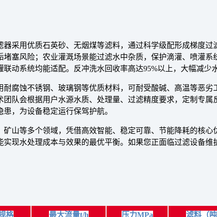
滤器采用优质石英砂、无烟煤等滤料，通过科学级配形成梯度过
垢堵塞风险；农业灌溉场景能过滤水中杂质，保护滴灌、喷灌系
罐联动系统均能适配。反冲洗水回收率高达95%以上，大幅减少
耐腐蚀不锈钢、玻璃钢等优质材料，可耐受酸碱、高温等恶劣工
术团队会根据用户水源水质、处理量、过滤精度要求，定制专属
隐患，为设备稳定运行保驾护航。
、矿山等多个领域，凭借高效智能、稳定可靠、节能降耗的核心
能实现水处理成本与效果的最优平衡。如果您正面临过滤设备维
规格
最大流量t/h
压力MPa
滤料（吨