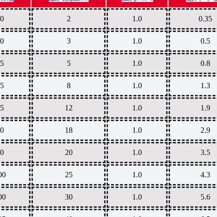
0
2
1.0
0.35
0
3
1.0
0.5
5
5
1.0
0.8
5
8
1.0
1.3
5
12
1.0
1.9
0
18
1.0
2.9
0
20
1.0
3.5
00
25
1.0
4.3
00
30
1.0
5.6