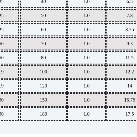
25
40
1.0
6.5
25
50
1.0
7.8
25
60
1.0
8.75
50
70
1.0
9.3
50
80
1.0
11.5
19
100
1.0
12.2
19
120
1.0
14
50
150
1.0
15.75
50
180
1.0
17.5