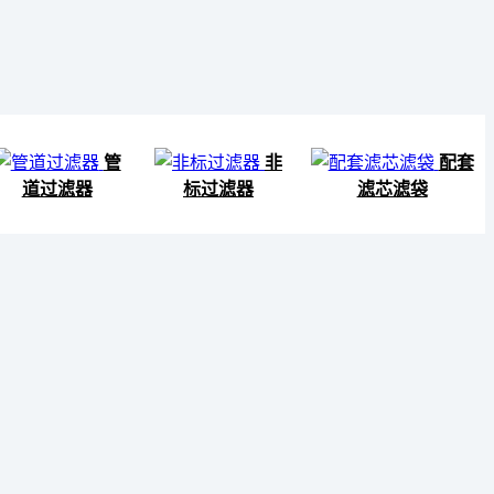
管
非
配套
道过滤器
标过滤器
滤芯滤袋