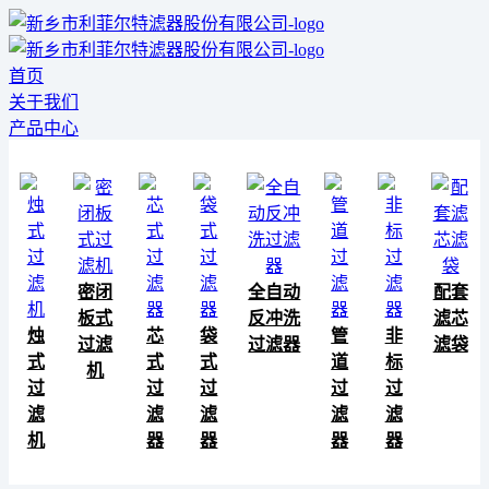
首页
关于我们
产品中心
密闭
全自动
配套
板式
反冲洗
滤芯
烛
芯
袋
管
非
过滤
过滤器
滤袋
式
式
式
道
标
机
过
过
过
过
过
滤
滤
滤
滤
滤
机
器
器
器
器