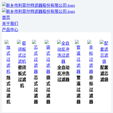
首页
关于我们
产品中心
密闭
全自动
配套
板式
反冲洗
滤芯
烛
芯
袋
管
非
过滤
过滤器
滤袋
式
式
式
道
标
机
过
过
过
过
过
滤
滤
滤
滤
滤
机
器
器
器
器