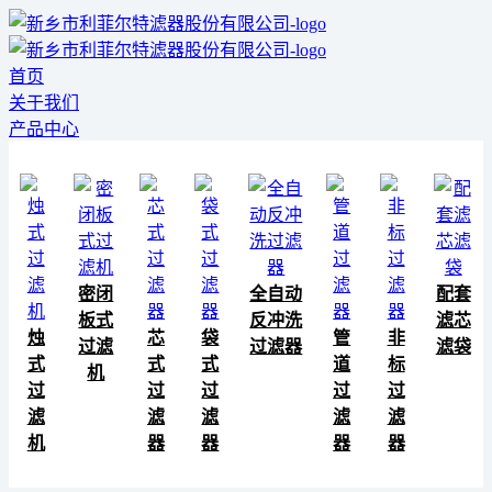
首页
关于我们
产品中心
密闭
全自动
配套
板式
反冲洗
滤芯
烛
芯
袋
管
非
过滤
过滤器
滤袋
式
式
式
道
标
机
过
过
过
过
过
滤
滤
滤
滤
滤
机
器
器
器
器