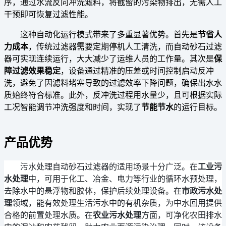
序，通过水流反向冲洗滤料，将截留的污染物排出，无需人工
干预即可恢复过滤性能。
这种自动化运行模式带来了多重显著优势。首先是
节省人
力成本
，传统过滤器需要定期停机人工清洗，而自动砂石过滤
器可实现连续运行，大大减少了运维人员的工作量。其次是
保
障过滤效果稳定
，设备通过精准的压差或时间控制启动反冲
洗，避免了因滤料堵塞导致的过滤效率下降问题，确保出水水
质始终符合标准。此外，反冲洗过程用水量少，且可根据实际
工况智能调节冲洗强度和时间，实现了
节能节水
的运行目标。
产品优势
污水处理自动砂石过滤器的适用场景十分广泛。在
工业污
水处理
中，可用于化工、冶金、电力等行业的循环水预处理，
去除水中的悬浮物和胶体，保护后续处理设备。在
市政污水处
理
领域，能有效处理生活污水中的有机杂质，为中水回用提供
合格的前置处理水质。在
农业污水处理
方面，可净化农田排水