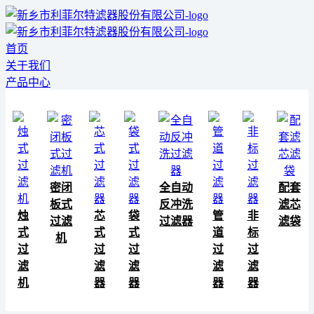
首页
关于我们
产品中心
密闭
全自动
配套
板式
反冲洗
滤芯
烛
芯
袋
管
非
过滤
过滤器
滤袋
式
式
式
道
标
机
过
过
过
过
过
滤
滤
滤
滤
滤
机
器
器
器
器