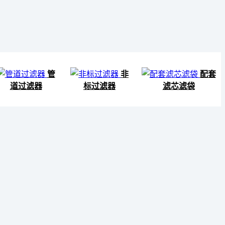
管
非
配套
道过滤器
标过滤器
滤芯滤袋