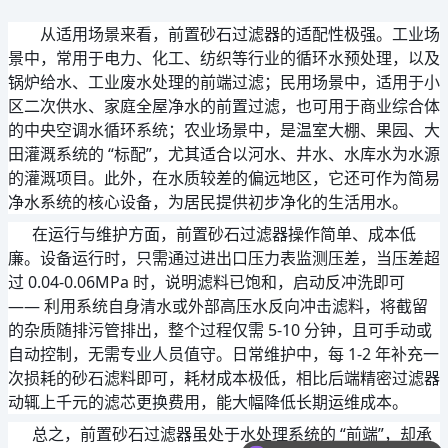
从适用场景来看，前置砂石过滤器的适配性极强。工业场
景中，常用于电力、化工、纺织等行业的循环水预处理，以及
锅炉给水、工业废水处理的前端过滤；民用场景中，适用于小
区二次供水、家庭全屋净水的前置过滤，也可用于商业综合体
的中央空调水循环系统；农业场景中，是温室大棚、果园、大
田灌溉系统的 “标配”，尤其适合以河水、井水、水库水为水源
的灌溉项目。此外，在水质较差的偏远地区，它还可作为简易
净水系统的核心设备，为居民提供初步净化的生活用水。
      在运行与维护方面，前置砂石过滤器操作简单、成本低
廉。设备运行时，只需通过进出口压力表监测压差，当压差超
过 0.04-0.06MPa 时，说明滤料已饱和，启动反冲洗即可 
—— 利用系统自身清水或外部高压水反向冲击滤料，将截留
的杂质随排污管排出，整个过程仅需 5-10 分钟，且可手动或
自动控制，无需专业人员值守。日常维护中，每 1-2 年补充一
次损耗的砂石滤料即可，耗材成本极低，相比后端精密过滤器
动辄上千元的滤芯更换费用，能大幅降低长期运维成本。
      总之，前置砂石过滤器虽处于水处理系统的 “前端”，却承
可以介绍下你们的产品么