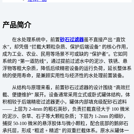
产品简介
在水处理系统中，前置
砂石过滤器
虽不直接产出 “直饮
水”，却凭借 “拦截大颗粒杂质、保护后端设备” 的核心作用，
成为工业、农业、民用等场景不可或缺的 “保护者”。它如同
系统的 “第一道防线”，通过提前过滤水中的泥沙、铁锈、悬
浮物等粗大杂质，降低后续精密设备的运行负荷，延长整体系
统的使用寿命，是兼顾实用性与经济性的水处理前置装备。
从结构与原理来看，前置砂石过滤器的设计围绕 “高效拦
截、便捷维护” 展开。设备通常采用立式或卧式罐体结构，体
积相较于后端精密过滤器更小，罐体内部填充级配砂石滤料
—— 上层为 2-4mm 的粗石英砂，负责拦截直径大于 100 微米
的泥沙、杂草、石子等大颗粒杂质；下层为 1-2mm 的细砂，
捕捉 50-100 微米的悬浮胶体与微小颗粒，配合底部的鹅卵石
承托层，形成 “粗滤 + 精滤” 的双重拦截体系。原水从罐体一