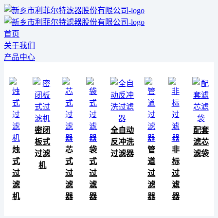
首页
关于我们
产品中心
密闭
全自动
配套
板式
反冲洗
滤芯
烛
芯
袋
管
非
过滤
过滤器
滤袋
式
式
式
道
标
机
过
过
过
过
过
滤
滤
滤
滤
滤
机
器
器
器
器