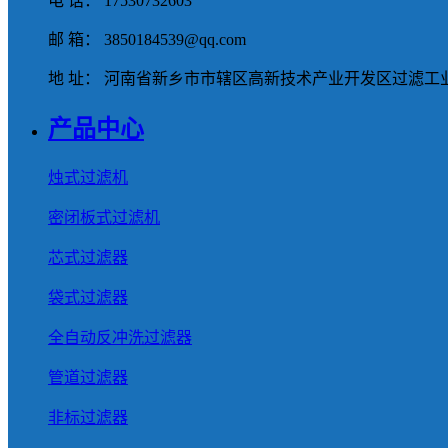
电 话： 17530732603
邮 箱： 3850184539@qq.com
地 址： 河南省新乡市市辖区高新技术产业开发区过滤工业
产品中心
烛式过滤机
密闭板式过滤机
芯式过滤器
袋式过滤器
全自动反冲洗过滤器
管道过滤器
非标过滤器