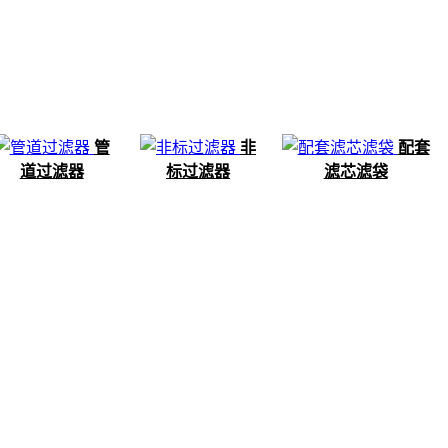
管
非
配套
道过滤器
标过滤器
滤芯滤袋