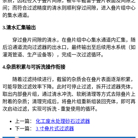
杂质，因粒径大于叠片间隙，被牢牢截留于叠片表面及间隙之
间；而符合过滤精度的清水则顺利穿过间隙，进入叠片组中心
的集水通道。
3.清水汇集输出
穿过叠片间隙的清水，在叠片组中心集水通道内汇集，随
后沿通道流向过滤器的出水口，最终输出至后续用水系统（如
灌溉管道、生产设备等），完成一次过滤循环。
4.杂质积累与可拆洗操作衔接
随着过滤持续进行，截留的杂质会在叠片表面逐渐积累，
可能导致过滤效率下降。此时可停止过滤，拆开过滤器壳体，
取出内部叠片组，通过清水冲洗、软刷清理等方式去除叠片上
附着的杂质；清理完成后，将叠片组重新组装回壳体，即可再
次启动过滤，实现可拆洗 - 重复使用的循环。
上一篇：
化工废水处理砂石过滤器
下一篇：
3 寸叠片式过滤器