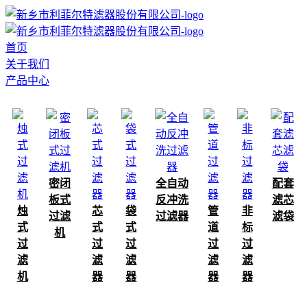
首页
关于我们
产品中心
密闭
全自动
配套
板式
反冲洗
滤芯
烛
芯
袋
管
非
过滤
过滤器
滤袋
式
式
式
道
标
机
过
过
过
过
过
滤
滤
滤
滤
滤
机
器
器
器
器