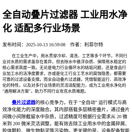
全自动叠片过滤器 工业用水净
化 适配多行业场景
发布时间：2025-10-13 16:59:08 作者：利菲尔特
在工业生产中，用水贯穿冷却、清洗、工艺等多个环节，不同行
业对水质的需求虽存在差异，但去除水中悬浮杂质、保障用水稳定的
核心需求高度一致。无论是电力行业循环水的结垢问题，还是食品行
业加工水的洁净度要求，亦或是化工行业工艺水的腐蚀隐患，都需要
可靠的过滤设备支撑。而全自动叠片过滤器，凭借智能运行、高效净
化的特性，以及对多行业场景的灵活适配能力，成为工业用水净化的
“通用解决方案”，助力不同行业攻克水质难题。
叠片过滤器
的核心竞争力，在于 “全自动” 运行模式与高
效净化能力的深度融合。其内部搭载多层精密叠片，通过叠片
间微小间隙截留水中杂质，过滤精度可根据行业需求从 20 微
米到 200 微米灵活调整，能有效去除工业用水中的金属碎屑、
胶体颗粒、微生物黏泥等污染物。更关键的是，设备配备智能