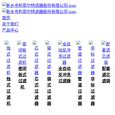
首页
关于我们
产品中心
密闭
全自动
配套
板式
反冲洗
滤芯
烛
芯
袋
管
非
过滤
过滤器
滤袋
式
式
式
道
标
机
过
过
过
过
过
滤
滤
滤
滤
滤
机
器
器
器
器