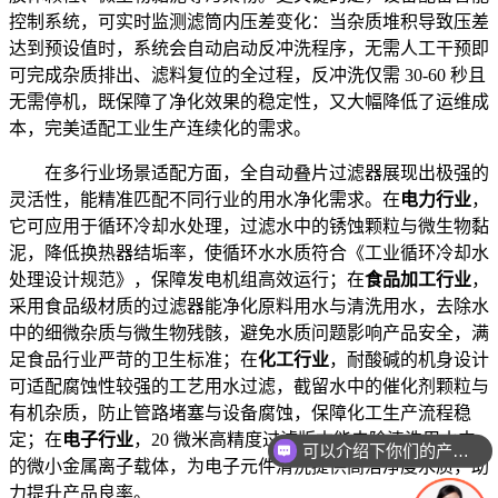
控制系统，可实时监测滤筒内压差变化：当杂质堆积导致压差
达到预设值时，系统会自动启动反冲洗程序，无需人工干预即
可完成杂质排出、滤料复位的全过程，反冲洗仅需 30-60 秒且
无需停机，既保障了净化效果的稳定性，又大幅降低了运维成
本，完美适配工业生产连续化的需求。
在多行业场景适配方面，全自动叠片过滤器展现出极强的
灵活性，能精准匹配不同行业的用水净化需求。在
电力行业
，
它可应用于循环冷却水处理，过滤水中的锈蚀颗粒与微生物黏
泥，降低换热器结垢率，使循环水水质符合《工业循环冷却水
处理设计规范》，保障发电机组高效运行；在
食品加工行业
，
采用食品级材质的过滤器能净化原料用水与清洗用水，去除水
中的细微杂质与微生物残骸，避免水质问题影响产品安全，满
足食品行业严苛的卫生标准；在
化工行业
，耐酸碱的机身设计
可适配腐蚀性较强的工艺用水过滤，截留水中的催化剂颗粒与
有机杂质，防止管路堵塞与设备腐蚀，保障化工生产流程稳
定；在
电子行业
，20 微米高精度过滤版本能去除清洗用水中
可以介绍下你们的产品么
的微小金属离子载体，为电子元件清洗提供高洁净度水质，助
力提升产品良率。