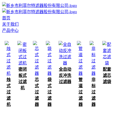
首页
关于我们
产品中心
密闭
全自动
配套
板式
反冲洗
滤芯
烛
芯
袋
管
非
过滤
过滤器
滤袋
式
式
式
道
标
机
过
过
过
过
过
滤
滤
滤
滤
滤
机
器
器
器
器