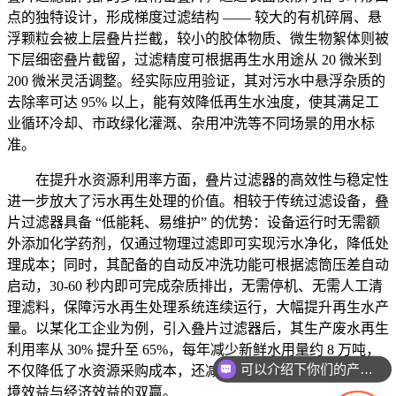
点的独特设计，形成梯度过滤结构 —— 较大的有机碎屑、悬
浮颗粒会被上层叠片拦截，较小的胶体物质、微生物絮体则被
下层细密叠片截留，过滤精度可根据再生水用途从 20 微米到
200 微米灵活调整。经实际应用验证，其对污水中悬浮杂质的
去除率可达 95% 以上，能有效降低再生水浊度，使其满足工
业循环冷却、市政绿化灌溉、杂用冲洗等不同场景的用水标
准。
在提升水资源利用率方面，叠片过滤器的高效性与稳定性
进一步放大了污水再生处理的价值。相较于传统过滤设备，叠
片过滤器具备 “低能耗、易维护” 的优势：设备运行时无需额
外添加化学药剂，仅通过物理过滤即可实现污水净化，降低处
理成本；同时，其配备的自动反冲洗功能可根据滤筒压差自动
启动，30-60 秒内即可完成杂质排出，无需停机、无需人工清
理滤料，保障污水再生处理系统连续运行，大幅提升再生水产
量。以某化工企业为例，引入叠片过滤器后，其生产废水再生
利用率从 30% 提升至 65%，每年减少新鲜水用量约 8 万吨，
可以介绍下你们的产品么
不仅降低了水资源采购成本，还减少了污水排放压力，实现环
境效益与经济效益的双赢。