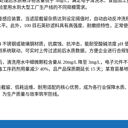
，处理后水质悬浮物含量低于 5mg/L，满足电子清洗水、食品
小型实验室用水到大型工厂生产线的不同规模需求。
应装置，当滤层截留杂质达到设定阈值时，自动启动反冲洗程序，
水耗水平。此外，100 目石英砂滤料具有高强度、耐磨损特性，正常
 不锈钢或玻璃钢材质，抗腐蚀、抗冲击，能耐受酸碱浓度 pH 值
测系统联动，可实时上传过滤前后水质数据，方便企业进行合规
水中细微颗粒含量从 20mg/L 降至 3mg/L，电子元件不良率
药剂用量减少 40%，且产品保质期延长 15 天；某育苗基地使
精准截留、低耗运维、耐用适配的核心优势，成为各行业保障水
，为生产质量与效率筑牢防线。