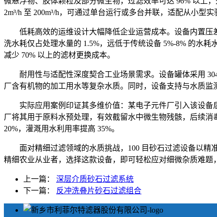
微悬浮物、胶体颗粒及部分微生物，过滤效率可达 96% 以上
2m³/h 至 200m³/h，可通过单台运行或多台并联，适配从
低耗高效的运维设计大幅降低企业运营成本。设备内置压差感
洗水耗仅占处理水量的 1.5%，远低于传统设备 5%-8% 的
减少 70% 以上的滤材更换成本。
耐用性与适配性深度契合工业场景需求。设备罐体采用 304
厂含有机物的加工用水等复杂水质。同时，设备支持与水质监
实际应用案例印证其多维价值：某电子元件厂引入该设备后，清洗用
厂将其用于原料水预处理，有效截留水中微生物残骸，后续消毒工序
20%，灌溉用水利用率提高 35%。
面对精细过滤领域的水质挑战，100 目砂石过滤设备以
精细农业从业者，选择这款设备，即可轻松应对细微杂质难题
上一篇：
深层介质砂石过滤系统
下一篇：
反冲洗叠片砂石过滤组合