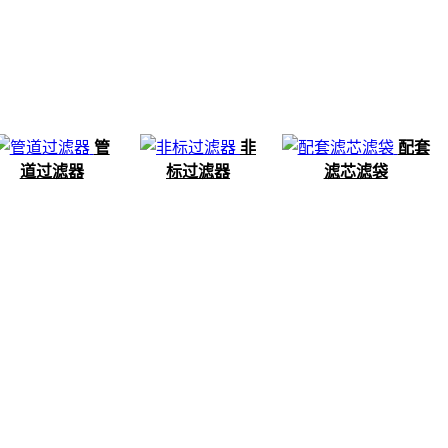
管
非
配套
道过滤器
标过滤器
滤芯滤袋