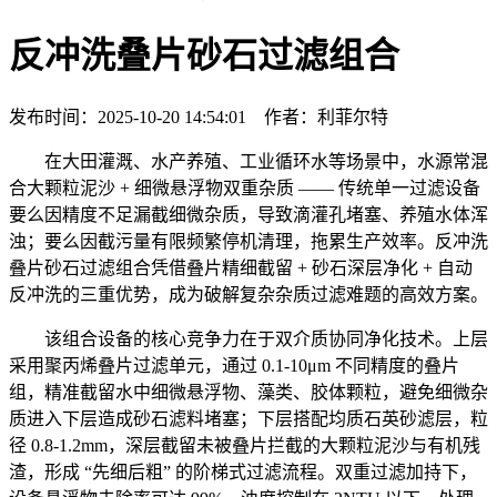
反冲洗叠片砂石过滤组合
发布时间：2025-10-20 14:54:01 作者：利菲尔特
在大田灌溉、水产养殖、工业循环水等场景中，水源常混
合大颗粒泥沙 + 细微悬浮物双重杂质 —— 传统单一过滤设备
要么因精度不足漏截细微杂质，导致滴灌孔堵塞、养殖水体浑
浊；要么因截污量有限频繁停机清理，拖累生产效率。反冲洗
叠片砂石过滤组合凭借叠片精细截留 + 砂石深层净化 + 自动
反冲洗的三重优势，成为破解复杂杂质过滤难题的高效方案。
该组合设备的核心竞争力在于双介质协同净化技术。上层
采用聚丙烯叠片过滤单元，通过 0.1-10μm 不同精度的叠片
组，精准截留水中细微悬浮物、藻类、胶体颗粒，避免细微杂
质进入下层造成砂石滤料堵塞；下层搭配均质石英砂滤层，粒
径 0.8-1.2mm，深层截留未被叠片拦截的大颗粒泥沙与有机残
渣，形成 “先细后粗” 的阶梯式过滤流程。双重过滤加持下，