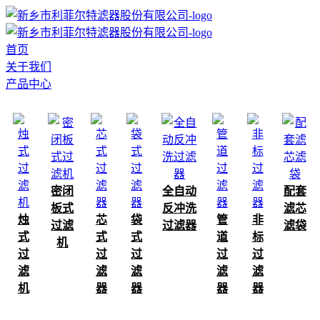
首页
关于我们
产品中心
密闭
全自动
配套
板式
反冲洗
滤芯
烛
芯
袋
管
非
过滤
过滤器
滤袋
式
式
式
道
标
机
过
过
过
过
过
滤
滤
滤
滤
滤
机
器
器
器
器