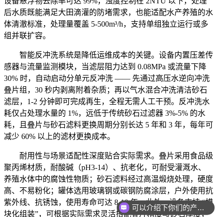
设备悬浮物去除率可达 99%，浊度控制在 2NTU 以下，处理
后水质既能满足大田滴灌的防堵需求，也能适配水产养殖的水
体清澈标准，处理量覆盖 5-500m³/h，支持单组独立运行或多
组并联扩容。
智能反冲洗系统是降低运维成本的关键。设备内置压差传
感器与流量监测模块，当滤层阻力达到 0.08MPa 或流量下降
30% 时，自动启动分单元反冲洗 —— 先通过高压水逆向冲洗
叠片组，30 秒内剥离附着杂质；再以气水混合冲洗清洁砂石
滤层，1-2 分钟即可完成再生，全程无需人工干预。反冲洗水
耗仅占处理水量的 1%，远低于传统砂石过滤器 3%-5% 的水
耗，且叠片与砂石滤料更换周期分别长达 5 年和 3 年，每年可
减少 60% 以上的滤材更换成本。
耐用性与场景适配性深度贴合实际需求。叠片采用食品级
聚丙烯材质，耐酸碱（pH3-14）、抗老化，可耐受灌溉水、
养殖水体中的腐蚀性物质；砂石滤料经过高温煅烧处理，硬度
高、不易粉化；罐体选用玻璃钢或碳钢防腐涂层，户外使用抗
可以介绍下你们的产品么
紫外线、抗锈蚀，使用寿命可达 8-10 年。此外，设备支持 “模
块化组装”，可根据实际需求灵活搭配叠片精度与砂石厚度，
你们是怎么收费的呢