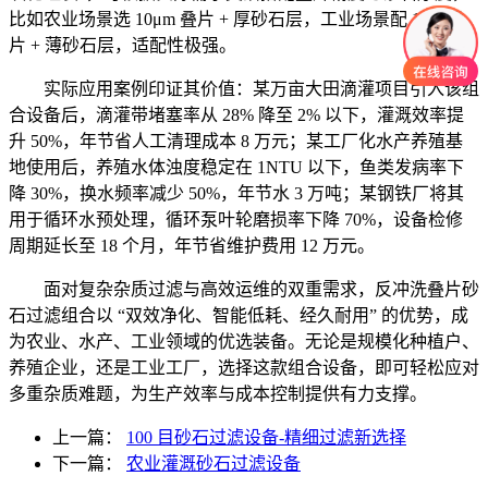
比如农业场景选 10μm 叠片 + 厚砂石层，工业场景配 1μm 叠
片 + 薄砂石层，适配性极强。
实际应用案例印证其价值：某万亩大田滴灌项目引入该组
合设备后，滴灌带堵塞率从 28% 降至 2% 以下，灌溉效率提
升 50%，年节省人工清理成本 8 万元；某工厂化水产养殖基
地使用后，养殖水体浊度稳定在 1NTU 以下，鱼类发病率下
降 30%，换水频率减少 50%，年节水 3 万吨；某钢铁厂将其
用于循环水预处理，循环泵叶轮磨损率下降 70%，设备检修
周期延长至 18 个月，年节省维护费用 12 万元。
面对复杂杂质过滤与高效运维的双重需求，反冲洗叠片砂
石过滤组合以 “双效净化、智能低耗、经久耐用” 的优势，成
为农业、水产、工业领域的优选装备。无论是规模化种植户、
养殖企业，还是工业工厂，选择这款组合设备，即可轻松应对
多重杂质难题，为生产效率与成本控制提供有力支撑。
上一篇：
100 目砂石过滤设备-精细过滤新选择
下一篇：
农业灌溉砂石过滤设备