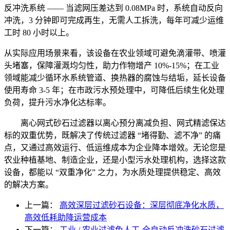
反冲洗系统 —— 当滤网压差达到 0.08MPa 时，系统自动反向
冲洗，3 分钟即可完成再生，无需人工拆洗，每年可减少运维
工时 80 小时以上。
从实际应用场景来看，该设备在农业领域可避免滴灌带、喷灌
头堵塞，保障灌溉均匀性，助力作物增产 10%-15%；在工业
领域能减少循环水系统管道、换热器的腐蚀与结垢，延长设备
使用寿命 3-5 年；在市政污水预处理中，可降低后续生化处理
负荷，提升污水净化达标率。
离心网式砂石过滤器以离心预分离减负担、网式精滤保达
标的双重优势，既解决了传统过滤器 “堵得勤、滤不净” 的痛
点，又通过高效运行、低运维成本为企业降本增效。无论您是
农业种植基地、制造企业，还是小型污水处理机构，选择这款
设备，都能以 “双重净化” 之力，为水质处理提供稳定、高效
的解决方案。
上一篇：
高效深层过滤砂石设备：深层彻底净化水质，
高效低耗助降运营成本
下一篇：
工业 / 农业过滤免人工-全自动反冲洗砂石过滤