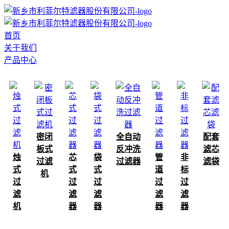
首页
关于我们
产品中心
密闭
全自动
配套
板式
反冲洗
滤芯
烛
芯
袋
管
非
过滤
过滤器
滤袋
式
式
式
道
标
机
过
过
过
过
过
滤
滤
滤
滤
滤
机
器
器
器
器