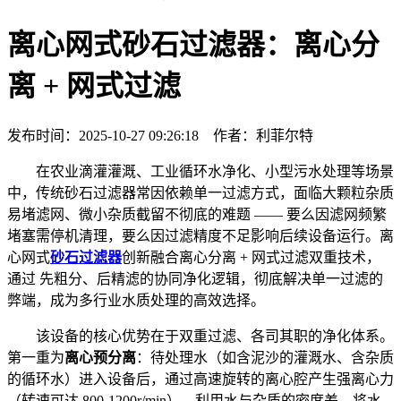
离心网式砂石过滤器：离心分
离 + 网式过滤
发布时间：2025-10-27 09:26:18 作者：利菲尔特
在农业滴灌灌溉、工业循环水净化、小型污水处理等场景
中，传统砂石过滤器常因依赖单一过滤方式，面临大颗粒杂质
易堵滤网、微小杂质截留不彻底的难题 —— 要么因滤网频繁
堵塞需停机清理，要么因过滤精度不足影响后续设备运行。离
心网式
砂石过滤器
创新融合离心分离 + 网式过滤双重技术，
通过 先粗分、后精滤的协同净化逻辑，彻底解决单一过滤的
弊端，成为多行业水质处理的高效选择。
该设备的核心优势在于双重过滤、各司其职的净化体系。
第一重为
离心预分离
：待处理水（如含泥沙的灌溉水、含杂质
的循环水）进入设备后，通过高速旋转的离心腔产生强离心力
（转速可达 800-1200r/min），利用水与杂质的密度差，将水