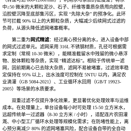
中≥50 微米的大颗粒泥沙、石子、纤维等重质杂质甩向腔壁，
沿腔壁沉降至底部集污区，实现 “先除大杂” 的预净化。此环
节可拦截 90% 以上的大颗粒杂质，大幅减少后续网式过滤的
负荷，从源头降低滤网堵塞概率。
第二重为
网式精滤
：经过离心预分离的水，进入设备中部
的网式过滤单元。滤网采用 316L 不锈钢材质，孔径可根据需
求定制（常规 10-30 微米），能精准截留水中残留的微小悬浮
物、胶体颗粒等杂质，实现 “精滤达标”。相较于传统单一滤
网，因前期离心已去除大杂质，滤网不易被堵塞，过滤效率稳
定保持在 95% 以上，出水浊度可控制在 5NTU 以内，满足农
业滴灌（GB 5084-2021）、工业循环水回用（GB/T 19923-
2005）等场景的水质要求。
双重过滤不仅提升净化效果，更显著优化处理效率与运维
成本。在处理量上，单台设备每小时可处理 15-50 立方米水，
远超传统单一过滤器（8-30 立方米 / 小时），适配连片农田灌
溉、中小型工厂循环水处理等规模化需求；在防堵性能上，离
心预分离减少 80% 的滤网堵塞风险，配合设备自带的全自动