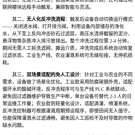
联网模块远程手动触发，兼顾智能与灵活。
其二，
无人化反冲洗流程
：触发后设备自动切换运行模式
—— 关闭进水阀、打开排污阀，利用设备内部储存的净化
水，从下至上反向冲击砂石过滤层，高压水流将截留的泥沙、
悬浮物等杂质冲入排污管排出。整个冲洗过程仅需 2-4 分钟，
期间无需人工拆洗滤网、搬运介质，冲洗完成后系统自动恢复
过滤状态，工业生产线、农业灌溉系统可无缝衔接，无停机损
耗。
其三，
双场景适配的免人工设计
：针对工业与农业的不同
需求，设备做了场景化优化。工业款采用防腐碳钢外壳，适配
循环水的酸碱环境，反冲洗程序可与生产线 PLC 系统联动，
避免因过滤器维护导致生产中断，单台设备可替代 2-3 人的日
常运维工作量；农业款则轻量化设计，适配滴灌、喷灌系统，
反冲洗控制器可根据灌溉周期预设程序，即使田间无人值守，
也能保障灌溉水过滤通畅，避免因人工巡检不及时导致的作物
缺水问题。