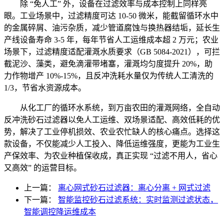
除 “免人工” 外，设备在过滤效率与成本控制上同样亮
眼。工业场景中，过滤精度可达 10-50 微米，能截留循环水中
的金属碎屑、油污杂质，减少管道腐蚀与换热器结垢，延长生
产线设备寿命 3-5 年，每年节省人工运维成本超 2 万元；农业
场景下，过滤精度适配灌溉水质要求（GB 5084-2021），可拦
截泥沙、藻类，避免滴灌带堵塞，灌溉均匀度提升 20%，助
力作物增产 10%-15%，且反冲洗耗水量仅为传统人工清洗的
1/3，节省水资源成本。
从化工厂的循环水系统，到万亩农田的灌溉网络，全自动
反冲洗砂石过滤器以免人工运维、双场景适配、高效低耗的优
势，解决了工业停机损效、农业农忙缺人的核心痛点。选择这
款设备，不仅能减少人工投入、降低运维强度，更能为工业生
产保效率、为农业种植保收成，真正实现 “过滤不用人，省心
又高效” 的运营目标。
上一篇：
离心网式砂石过滤器：离心分离 + 网式过滤
下一篇：
智能监控砂石过滤系统：实时监测过滤状态，
智能调控降运维成本