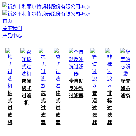
首页
关于我们
产品中心
密闭
全自动
配套
板式
反冲洗
滤芯
烛
芯
袋
管
非
过滤
过滤器
滤袋
式
式
式
道
标
机
过
过
过
过
过
滤
滤
滤
滤
滤
机
器
器
器
器