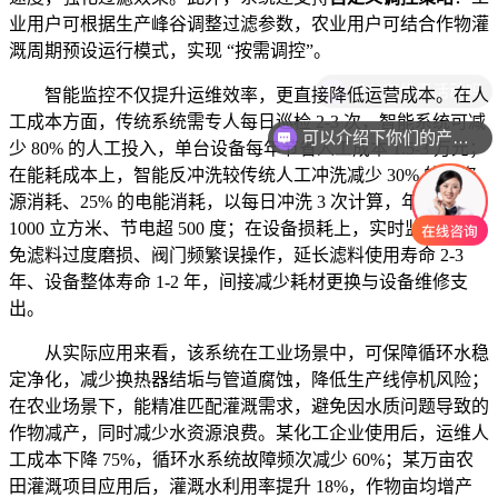
业用户可根据生产峰谷调整过滤参数，农业用户可结合作物灌
溉周期预设运行模式，实现 “按需调控”。
现在有优惠活动吗
智能监控不仅提升运维效率，更直接降低运营成本。在人
工成本方面，传统系统需专人每日巡检 2-3 次，智能系统可减
可以介绍下你们的产品么
少 80% 的人工投入，单台设备每年节省人工成本 1.5-3 万元；
在能耗成本上，智能反冲洗较传统人工冲洗减少 30% 的水资
源消耗、25% 的电能消耗，以每日冲洗 3 次计算，年节水超
1000 立方米、节电超 500 度；在设备损耗上，实时监测可避
免滤料过度磨损、阀门频繁误操作，延长滤料使用寿命 2-3
年、设备整体寿命 1-2 年，间接减少耗材更换与设备维修支
出。
从实际应用来看，该系统在工业场景中，可保障循环水稳
定净化，减少换热器结垢与管道腐蚀，降低生产线停机风险；
在农业场景下，能精准匹配灌溉需求，避免因水质问题导致的
作物减产，同时减少水资源浪费。某化工企业使用后，运维人
工成本下降 75%，循环水系统故障频次减少 60%；某万亩农
田灌溉项目应用后，灌溉水利用率提升 18%，作物亩均增产