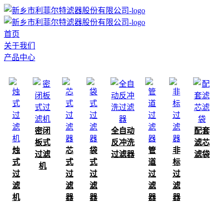
首页
关于我们
产品中心
密闭
全自动
配套
板式
反冲洗
滤芯
烛
芯
袋
管
非
过滤
过滤器
滤袋
式
式
式
道
标
机
过
过
过
过
过
滤
滤
滤
滤
滤
机
器
器
器
器