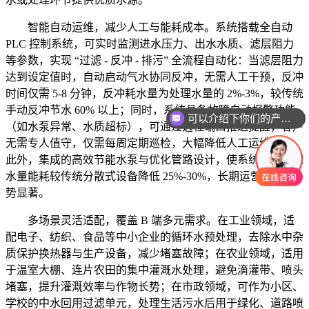
智能自动运维，减少人工与能耗成本。系统搭载全自动
PLC 控制系统，可实时监测进水压力、出水水质、滤层阻力
等参数，实现 “过滤 - 反冲 - 排污” 全流程自动化：当滤层阻力
达到设定值时，自动启动气水协同反冲，无需人工干预，反冲
时间仅需 5-8 分钟，反冲耗水量为处理水量的 2%-3%，较传统
手动反冲节水 60% 以上；同时，系统具备故障自动报警功能
可以介绍下你们的产品么
（如水泵异常、水质超标），可通过远程端口推送提醒，客户
无需专人值守，仅需每周定期巡检，大幅降低人工运维压力。
此外，集成的高效节能水泵与优化管路设计，使系统单位处理
水量能耗较传统分散式设备降低 25%-30%，长期运营成本优
势显著。
多场景灵活适配，覆盖 B 端多元需求。在工业领域，适
配电子、纺织、食品等中小企业的循环水预处理，去除水中杂
质保护换热器与生产设备，减少堵塞故障；在农业领域，适用
于温室大棚、连片农田的集中灌溉水处理，避免滴灌带、喷头
堵塞，提升灌溉效率与作物长势；在市政领域，可作为小区、
学校的中水回用过滤单元，处理生活污水后用于绿化、道路喷