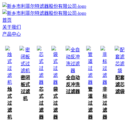
首页
关于我们
产品中心
密闭
全自动
配套
板式
反冲洗
滤芯
烛
芯
袋
管
非
过滤
过滤器
滤袋
式
式
式
道
标
机
过
过
过
过
过
滤
滤
滤
滤
滤
机
器
器
器
器