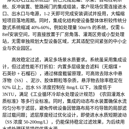
统、反冲装置、管路阀门的集成组装，客户现场仅需连接进水
口、出水口与电源，1-2 天即可完成安装调试并投用，大幅缩
短项目落地周期。同时，集成化结构使设备整体体积较传统分
散式系统缩减 40%-60%，例如处理量 50m³/h 的系统，仅需 6-
8㎡安装空间，可直接放置于厂房角落、灌溉区旁或小型处理
站，无需单独规划大型设备区域，尤其适配空间紧张的中小企
业与农业园区。
高效稳定过滤，满足多场景水质要求。系统虽采用集成设
计，但过滤性能不打折扣：内置多层级复合滤料（无烟煤 +
石英砂 + 石榴石），通过梯度截留原理，可高效去除水中悬
浮物（SS）、泥沙、胶体颗粒等杂质，悬浮物去除率稳定在
92% 以上，出水 SS 浓度控制在 8mg/L 以下，浊度低于
3NTU，满足《工业循环冷却水处理设计规范》《农田灌溉水
质标准》等多行业标准。同时，集成的动态布水装置确保水流
均匀分布于滤层，避免传统设备因管路布局不均导致的局部滤
层过载问题；滤层厚度经过优化设计，即使进水水质短期波动
（SS 浓度 50-200mg/L），仍能保持稳定过滤效果，为后续用
水或处理环节提供优质水源。