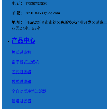
电 话： 17530732603
邮 箱： 3850184539@qq.com
地 址： 河南省新乡市市辖区高新技术产业开发区过滤工
业园D4座、E3座
产品中心
烛式过滤机
密闭板式过滤机
芯式过滤器
袋式过滤器
全自动反冲洗过滤器
管道过滤器