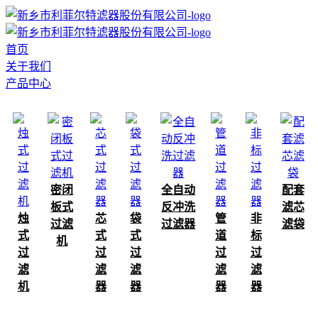
首页
关于我们
产品中心
密闭
全自动
配套
板式
反冲洗
滤芯
烛
芯
袋
管
非
过滤
过滤器
滤袋
式
式
式
道
标
机
过
过
过
过
过
滤
滤
滤
滤
滤
机
器
器
器
器