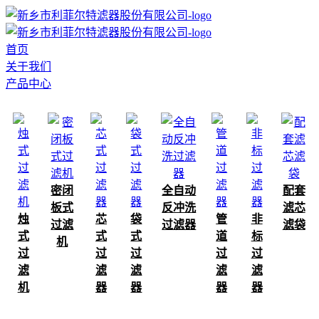
首页
关于我们
产品中心
密闭
全自动
配套
板式
反冲洗
滤芯
烛
芯
袋
管
非
过滤
过滤器
滤袋
式
式
式
道
标
机
过
过
过
过
过
滤
滤
滤
滤
滤
机
器
器
器
器