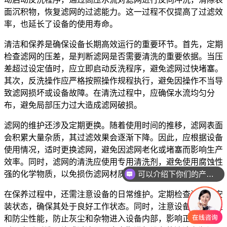
面沉积物，恢复滤网的过滤能力。这一过程不仅提高了过滤效
率，也延长了设备的使用寿命。
清洁和保养是确保设备长期高效运行的重要环节。首先，定期
检查滤网的压差，是判断滤网是否需要清洗的重要依据。当压
差超过设定值时，应立即启动反洗程序，避免滤网过快堵塞。
其次，反洗操作应严格按照操作规程执行，避免因操作不当导
致滤网损坏或设备故障。在清洗过程中，应确保水流均匀分
布，避免局部压力过大造成滤网破损。
滤网的维护还涉及定期更换。随着使用时间的推移，滤网表面
会积累大量杂质，其过滤效果会逐渐下降。因此，应根据设备
使用情况，适时更换滤网，避免因滤网老化或堵塞而影响生产
效率。同时，滤网的清洗应使用专用清洗剂，避免使用腐蚀性
可以介绍下你们的产品么
强的化学物质，以免损伤滤网材质。
在保养过程中，还需注意设备的日常维护。定期检查滤网的安
装状态，确保其处于良好工作状态。同时，注意设备的密封性
和防尘性能，防止灰尘和杂物进入设备内部，影响正常运行。