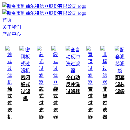
首页
关于我们
产品中心
密闭
全自动
配套
板式
反冲洗
滤芯
烛
芯
袋
管
非
过滤
过滤器
滤袋
式
式
式
道
标
机
过
过
过
过
过
滤
滤
滤
滤
滤
机
器
器
器
器