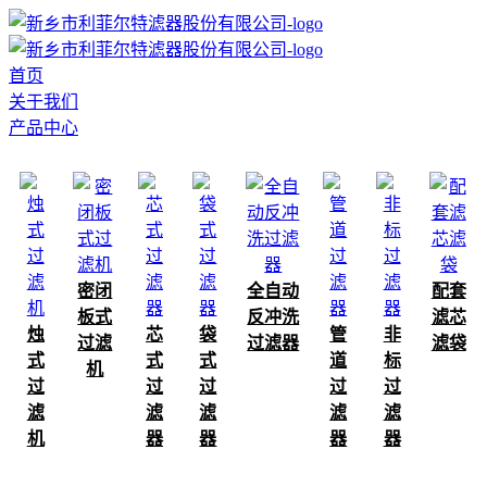
首页
关于我们
产品中心
密闭
全自动
配套
板式
反冲洗
滤芯
烛
芯
袋
管
非
过滤
过滤器
滤袋
式
式
式
道
标
机
过
过
过
过
过
滤
滤
滤
滤
滤
机
器
器
器
器