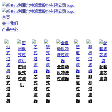
首页
关于我们
产品中心
密闭
全自动
配套
板式
反冲洗
滤芯
烛
芯
袋
管
非
过滤
过滤器
滤袋
式
式
式
道
标
机
过
过
过
过
过
滤
滤
滤
滤
滤
机
器
器
器
器