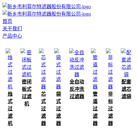
首页
关于我们
产品中心
密闭
全自动
配套
板式
反冲洗
滤芯
烛
芯
袋
管
非
过滤
过滤器
滤袋
式
式
式
道
标
机
过
过
过
过
过
滤
滤
滤
滤
滤
机
器
器
器
器