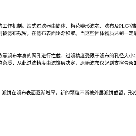
的工作机制。烛式过滤器由筒体、梅花瓣形滤芯、滤布及PLC控
则被滤布截留，在滤布表面逐渐积聚。当这些固体物质达到一定厚
依靠滤布本身的网孔进行拦截，过滤精度受限于滤布的孔径大小
粒杂质，从此过滤精度由滤饼层决定，原始滤布仅起到支撑骨架的
行，滤饼在滤布表面逐渐增厚，新的颗粒不断被外层滤饼截留，形