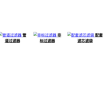
管
非
配套
道过滤器
标过滤器
滤芯滤袋