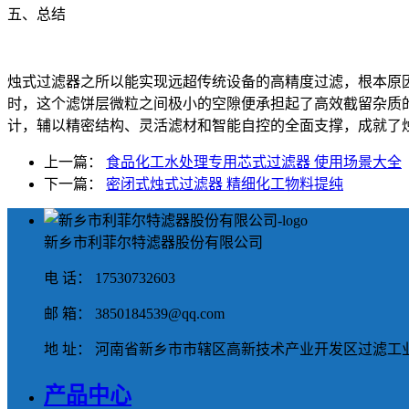
五、总结
烛式过滤器之所以能实现远超传统设备的高精度过滤，根本原
时，这个滤饼层微粒之间极小的空隙便承担起了高效截留杂质
计，辅以精密结构、灵活滤材和智能自控的全面支撑，成就了
上一篇：
食品化工水处理专用芯式过滤器 使用场景大全
下一篇：
密闭式烛式过滤器 精细化工物料提纯
新乡市利菲尔特滤器股份有限公司
电 话： 17530732603
邮 箱： 3850184539@qq.com
地 址： 河南省新乡市市辖区高新技术产业开发区过滤工业
产品中心