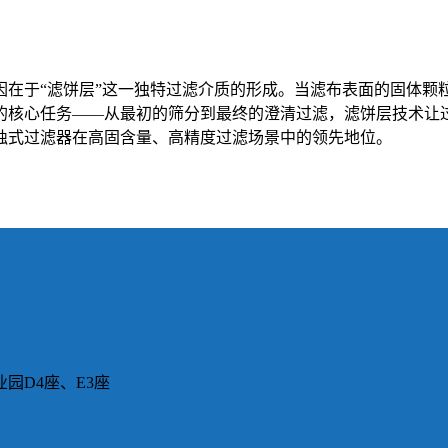
因在于“滤饼层”这一独特过滤介质的形成。当滤布表面的固体颗
的核心任务——从最初的筛分到最终的澄清过滤，滤饼层技术让过
烛式过滤器在高固含量、高精度过滤场景中的领先地位。
园D4座、E3座