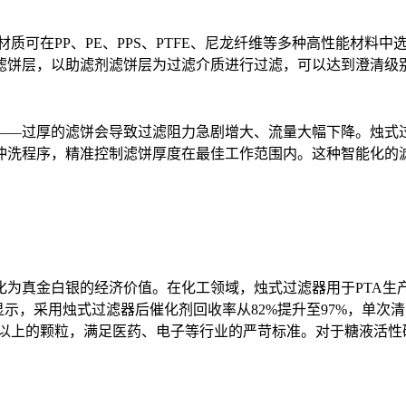
材质可在PP、PE、PPS、PTFE、尼龙纤维等多种高性能材
滤饼层，以助滤剂滤饼层为过滤介质进行过滤，可以达到澄清级
——过厚的滤饼会导致过滤阻力急剧增大、流量大幅下降。烛式过
冲洗程序，精准控制滤饼厚度在最佳工作范围内。这种智能化的
为真金白银的经济价值。在化工领域，烛式过滤器用于PTA生产
据显示，采用烛式过滤器后催化剂回收率从82%提升至97%，单次
米以上的颗粒，满足医药、电子等行业的严苛标准。对于糖液活