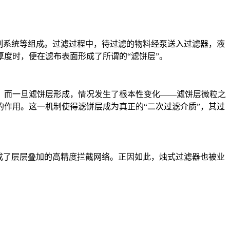
制系统等组成。过滤过程中，待过滤的物料经泵送入过滤器，液
度时，便在滤布表面形成了所谓的“滤饼层”。
；而一旦滤饼层形成，情况发生了根本性变化——滤饼层微粒之
作用。这一机制使得滤饼层成为真正的“二次过滤介质”，其过
成了层层叠加的高精度拦截网络。正因如此，烛式过滤器也被业