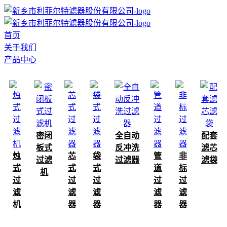
首页
关于我们
产品中心
密闭
全自动
配套
板式
反冲洗
滤芯
烛
芯
袋
管
非
过滤
过滤器
滤袋
式
式
式
道
标
机
过
过
过
过
过
滤
滤
滤
滤
滤
机
器
器
器
器