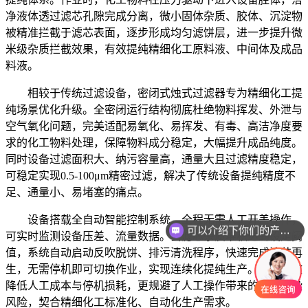
净液体透过滤芯孔隙完成分离，微小固体杂质、胶体、沉淀物
被精准拦截于滤芯表面，逐步形成均匀滤饼层，进一步提升微
米级杂质拦截效果，有效提纯精细化工原料液、中间体及成品
料液。
相较于传统过滤设备，密闭式烛式过滤器专为精细化工提
纯场景优化升级。全密闭运行结构彻底杜绝物料挥发、外泄与
空气氧化问题，完美适配易氧化、易挥发、有毒、高洁净度要
求的化工物料处理，保障物料成分稳定，大幅提升成品纯度。
同时设备过滤面积大、纳污容量高，通量大且过滤精度稳定，
可稳定实现0.5-100μm精密过滤，解决了传统设备提纯精度不
足、通量小、易堵塞的痛点。
可以介绍下你们的产品么
设备搭载全自动智能控制系统，全程无需人工开盖操作，
可实时监测设备压差、流量数据。当滤芯杂质堆积达到设定阈
你们是怎么收费的呢
值，系统自动启动反吹脱饼、排污清洗程序，快速完成滤芯再
生，无需停机即可切换作业，实现连续化提纯生产。不仅有效
降低人工成本与停机损耗，更规避了人工操作带来的物料污染
风险，契合精细化工标准化、自动化生产需求。