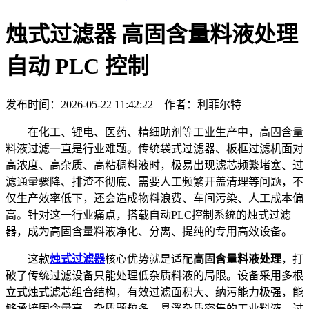
烛式过滤器 高固含量料液处理
自动 PLC 控制
发布时间：2026-05-22 11:42:22 作者：利菲尔特
在化工、锂电、医药、精细助剂等工业生产中，高固含量
料液过滤一直是行业难题。传统袋式过滤器、板框过滤机面对
高浓度、高杂质、高粘稠料液时，极易出现滤芯频繁堵塞、过
滤通量骤降、排渣不彻底、需要人工频繁开盖清理等问题，不
仅生产效率低下，还会造成物料浪费、车间污染、人工成本偏
高。针对这一行业痛点，搭载自动PLC控制系统的烛式过滤
器，成为高固含量料液净化、分离、提纯的专用高效设备。
这款
烛式过滤器
核心优势就是适配
高固含量料液处理
，打
破了传统过滤设备只能处理低杂质料液的局限。设备采用多根
立式烛式滤芯组合结构，有效过滤面积大、纳污能力极强，能
够承接固含量高、杂质颗粒多、悬浮杂质密集的工业料液。过