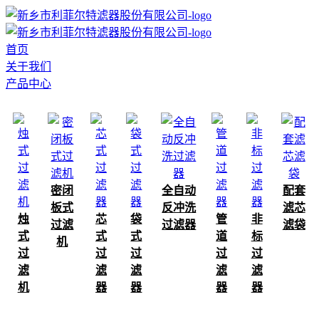
首页
关于我们
产品中心
密闭
全自动
配套
板式
反冲洗
滤芯
烛
芯
袋
管
非
过滤
过滤器
滤袋
式
式
式
道
标
机
过
过
过
过
过
滤
滤
滤
滤
滤
机
器
器
器
器