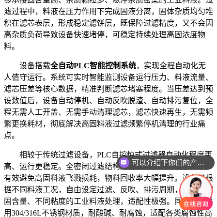
滤过程中，料液在压力作用下完成固液分离，固体杂质均匀堆
积在滤芯表层，形成稳定滤饼层，既保障过滤精度，又不会因
高杂质负荷导致设备快速堵停，可稳定持续处理高固浓度物
料。
设备搭载
全自动PLC智能控制系统
，实现全程自动化无
人值守运行。系统可实时智能监测设备运行压力、料液流量、
滤芯压差等核心数据，精准判断滤芯堵塞程度。当压差达到预
设数值后，设备自动停机、自动反吹脱渣、自动排污复位，全
程无需人工开盖、无需手动清理滤芯，滤芯快速再生，无需频
繁更换耗材，彻底解决高固料液过滤频繁停机清理的行业痛
点。
相较于传统过滤设备，PLC自控烛式过滤器自动化程度更
可以介绍下你们的产品么
高、运行更稳定。全密闭过滤结构无物料外泄、无粉尘污染，
有效避免高固料液飞溅损耗，物料回收率大幅提升。设备可根
据不同料液工况，自由设定过滤、反吹、排污周期，适配不同
固含量、不同粘度的工业料液处理，适配性极强。同时设备采
用304/316L不锈钢材质，耐酸碱、耐腐蚀，适配各类腐蚀性高