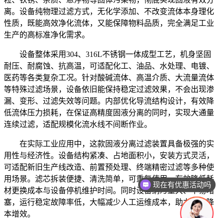
离。设备纯物理过滤方式，无化学添加、不改变流体本身理化
性质，既能高效净化流体，又能保障物料品质，完全满足工业
生产的高标准净化需求。
设备整体采用304、316L不锈钢一体成型工艺，机身坚固
耐压、耐腐蚀、抗高温，可适配化工、油品、水处理、电镀、
医药等各类复杂工况。针对酸碱流体、高温介质、大流量流体
等特殊过滤场景，设备依旧能保持稳定过滤效果，不会出现渗
漏、变形、过滤失效等问题。内部优化导流结构设计，有效降
低流体压力损耗，在保证高精度固液分离的同时，实现大通量
连续过滤，适配规模化流水线不间断作业。
在实际工业应用中，这款固液分离过滤装置具备极强的实
用性与经济性。设备结构紧凑、占地面积小，安装方式灵活，
可适配新旧生产线改造、前置预处理、终端精密过滤等多种使
用场景。滤芯拆装便捷、清洗简单，可重复使用，有效降低耗
现在有优惠活动吗
材更换成本与设备停机维护时间。同时设备纳污量大、不易堵
可以介绍下你们的产品么
塞，运行稳定故障率低，大幅减少人工运维成本，助力企业降
本增效。