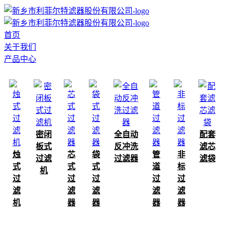
首页
关于我们
产品中心
密闭
全自动
配套
板式
反冲洗
滤芯
烛
芯
袋
管
非
过滤
过滤器
滤袋
式
式
式
道
标
机
过
过
过
过
过
滤
滤
滤
滤
滤
机
器
器
器
器