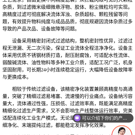
杂质，到过滤微米级细微悬浮物、胶体、粉尘微粒均可实现。
高精度过滤可彻底解决流体浑浊、杂质超标、颗粒残留等问
题，有效提升物料纯度与成品品质，彻底规避因流体杂质过多
导致的产品次品、设备故障等问题。
设备采用精密封闭式过滤结构，整机密封性优异，过滤过
程无泄漏、无二次污染，保证工业流体全程洁净净化。设备主
体采用优质不锈钢材质打造，耐压耐腐蚀，可适配水性流体、
弱酸碱流体、油性物料等多种工业介质，适配工况广泛，机身
坚固耐用，可长期24小时连续稳定运行，大幅降低设备故障率
与更换成本。
相较于传统过滤设备，该精密净化装置兼顾高精度与高通
量，突破了精细过滤易堵塞、流速慢的行业痛点。设备纳污容
量大，流体通过性强，压损低、过滤效率高，既能满足高精度
精细化过滤生产需求，又不会影响生产线整体运行效率，完美
可以介绍下你们的产品么
适配连续化工业生产模式。无论是生产线前置预处理、中端精
细净化、末端提纯过滤，都能稳定发挥净化效果。