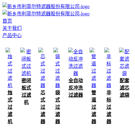
首页
关于我们
产品中心
密闭
全自动
配套
板式
反冲洗
滤芯
烛
芯
袋
管
非
过滤
过滤器
滤袋
式
式
式
道
标
机
过
过
过
过
过
滤
滤
滤
滤
滤
机
器
器
器
器