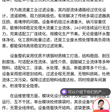
作为高流量工业过滤设备，其内部流体通路经过优化设
计，流道顺畅、阻力损耗极低，有效解决了传统多袋过滤器高
压损、易堵停的问题。设备单机组过水通量大、纳污容量优
异，能够持续稳定处理大流量工业流体，24小时连续运行无压
力，完美适配工厂连续化、规模化生产节奏。无论是循环水整
体净化、化工原料批量过滤，还是工业废水预处理等高负荷场
景，都能保持高效稳定的过滤效果。
设备整机采用优质不锈钢材质精工打造，结构稳固、耐压
耐腐蚀，可适配水性流体、油性介质、弱酸碱工业流体等多种
物料，适配化工、涂装、水处理、食品、新能源等多个行业。
设备采用密闭密封结构，过滤全程无泄漏、无物料损耗，杜绝
流体二次污染，保障过滤后物料纯度达标，同时规避车间漏
水、积液等安全隐患。
可以介绍下你们的产品么
在运维管理方面，模块化设计优势十分突出。各机组独立
运行、互不干扰，单台模块检修换袋时，其余设备可正常工
作，无需全线停机。设备搭载快开结构，滤袋更换、设备清洁