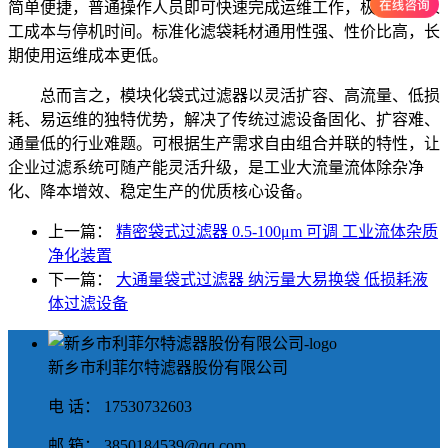
简单便捷，普通操作人员即可快速完成运维工作，极大节省人
工成本与停机时间。标准化滤袋耗材通用性强、性价比高，长
期使用运维成本更低。
总而言之，模块化袋式过滤器以灵活扩容、高流量、低损
耗、易运维的独特优势，解决了传统过滤设备固化、扩容难、
通量低的行业难题。可根据生产需求自由组合并联的特性，让
企业过滤系统可随产能灵活升级，是工业大流量流体除杂净
化、降本增效、稳定生产的优质核心设备。
上一篇：
精密袋式过滤器 0.5-100μm 可调 工业流体杂质
净化装置
下一篇：
大通量袋式过滤器 纳污量大易换袋 低损耗液
体过滤设备
新乡市利菲尔特滤器股份有限公司
电 话： 17530732603
邮 箱： 3850184539@qq.com