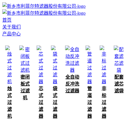
首页
关于我们
产品中心
密闭
全自动
配套
板式
反冲洗
滤芯
烛
芯
袋
管
非
过滤
过滤器
滤袋
式
式
式
道
标
机
过
过
过
过
过
滤
滤
滤
滤
滤
机
器
器
器
器