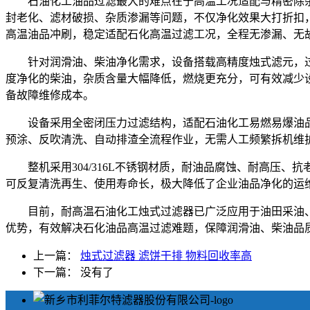
石油化工油品过滤最大的难点在于高温工况适配与精密除
封老化、滤材破损、杂质渗漏等问题，不仅净化效果大打折扣
高温油品冲刷，稳定适配石化高温过滤工况，全程无渗漏、无
针对润滑油、柴油净化需求，设备搭载高精度烛式滤元，
度净化的柴油，杂质含量大幅降低，燃烧更充分，可有效减少
备故障维修成本。
设备采用全密闭压力过滤结构，适配石油化工易燃易爆油
预涂、反吹清洗、自动排渣全流程作业，无需人工频繁拆机维
整机采用304/316L不锈钢材质，耐油品腐蚀、耐高
可反复清洗再生、使用寿命长，极大降低了企业油品净化的运
目前，耐高温石油化工烛式过滤器已广泛应用于油田采油
优势，有效解决石化油品高温过滤难题，保障润滑油、柴油品
上一篇：
烛式过滤器 滤饼干排 物料回收率高
下一篇： 没有了