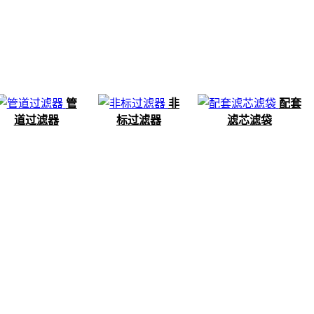
管
非
配套
道过滤器
标过滤器
滤芯滤袋