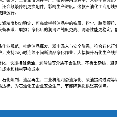
杂。柴油、工业润滑油在生产、循环使用过程中，常处于高温运
，还会频繁停机更换配件，影响生产进度。这款石油化工专用烛
故障运行。
过滤精度均匀稳定，可高效拦截油品中的铁屑、粉尘、胶质颗粒
设备积碳、磨损；净化后的润滑油纯度更高、润滑性能更稳定，
品作业规范，杜绝油品挥发、粉尘混入与安全隐患，符合石化行
护，支持24小时连续不间断油品净化作业，大幅提升石化生产线
压、抗老化，长期接触柴油、润滑油等介质不会生锈、不析出杂质，
维成本和耗材更换成本。
、石化炼制、油品再生、工业机组润滑油净化、柴油提纯过滤等
质达标，为石油化工企业安全生产、节能降耗提供坚实保障。