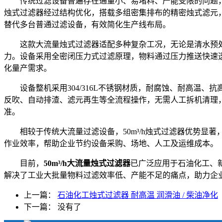
传统过滤设备普遍存在通量小、易堵料、产能受限的问题，
烛式过滤器经过结构优化，搭载多组密集排布的精密烛式滤元
替代多台普通过滤设备，有效简化生产线布局。
这款大流量烛式过滤器适配多种复杂工况，无论是清水预处
力。设备采用全密闭压力式过滤原理，物料通过压力推送快速
化量产需求。
设备整机采用304/316L不锈钢材质，耐腐蚀、耐高
反吹、自动排渣、滤元再生等全流程操作，无需人工拆机清理
准。
相较于传统大流量过滤设备，50m³/h烛式过滤器优势
作业效率，帮助企业节约设备采购、场地、人工及运维成本。
目前，
50m³/h大流量烛式过滤器
已广泛应用于石油化工、
解决了工业大批量物料过滤效率低、产能不足的痛点，助力企
上一篇：
石油化工烛式过滤器 耐高温 润滑油 / 柴油净化
下一篇： 没有了