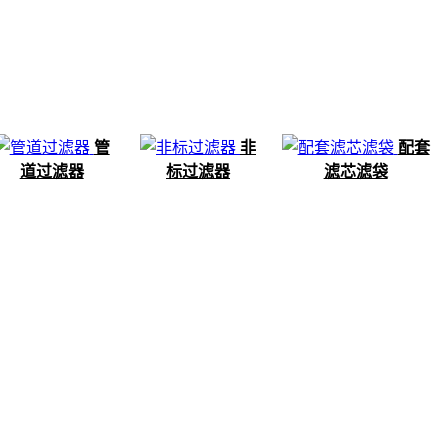
管
非
配套
道过滤器
标过滤器
滤芯滤袋