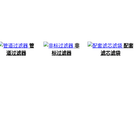
管
非
配套
道过滤器
标过滤器
滤芯滤袋