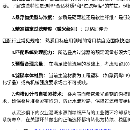
要。了解这些特性是选择*合适材质*和*过滤精度*的前提。
2.悬浮物类型与浓度
：
杂质是硬颗粒还是软性纤维？是低浓
3.精准锚定过滤精度（微米级别）
：规格即使命
匹配行业常见规格：
熟悉目标应用领域的常用精度范围能快速
4.匹配系统处理能力：
所选叠片过滤器的
额定流量
必须大
5.预留合理余量
：
在满足峰值流量的基础上，考虑预留10
6.滤碟本体材质：
当前主流材质为
工程塑料（如聚丙烯PP
化学品）或高机械强度要求场合不可或缺。
7.沟槽设计与自锁紧技术
：
叠片表面精密激光雕刻的沟槽
术，确保叠片堆叠紧密均匀，防止水流短路，保障过滤精度始
从泥沙俱下的农业灌溉水源到精细严苛的工业循环冷却系
系统寿命，在关键环节做出的正确选择都将转化为持续、稳固