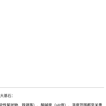
：
7大基石
软性絮状物、铁锈等）、酸碱度（pH值）、温度范围都至关重