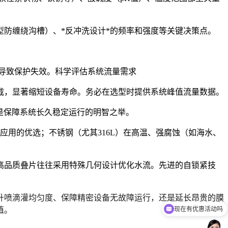
型防缠绕沟槽）、*反冲洗设计*的频率和强度等关键决策点。
导致保护失效。
科学评估系统流量需求
载，显著缩短设备寿命。务必在选型时提供系统
峰值流量
数据。
这是保障系统长久稳定运行的明智之举。
应用的优选；不锈钢（尤其316L）在高温、强腐蚀（如海水、
高品质叠片往往采用特殊几何设计优化水流。先进的自锁紧技
升喷滴灌均匀度、保障精密设备无故障运行，还是延长昂贵的膜
现在有优惠活动吗
值。
可以介绍下你们的产品么