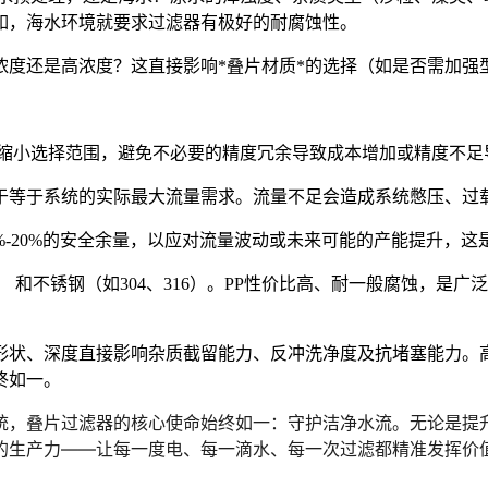
例如，海水环境就要求过滤器有极好的耐腐蚀性。
度还是高浓度？这直接影响*叠片材质*的选择（如是否需加强
缩小选择范围，避免不必要的精度冗余导致成本增加或精度不足
于等于系统的实际最大流量需求。流量不足会造成系统憋压、过
%-20%的安全余量，以应对流量波动或未来可能的产能提升，
）
和
不锈钢（如304、316）
。PP性价比高、耐一般腐蚀，是广泛
形状、深度直接影响杂质截留能力、反冲洗净度及抗堵塞能力。
终如一。
统，叠片过滤器的核心使命始终如一：守护洁净水流。无论是提
的生产力——让每一度电、每一滴水、每一次过滤都精准发挥价