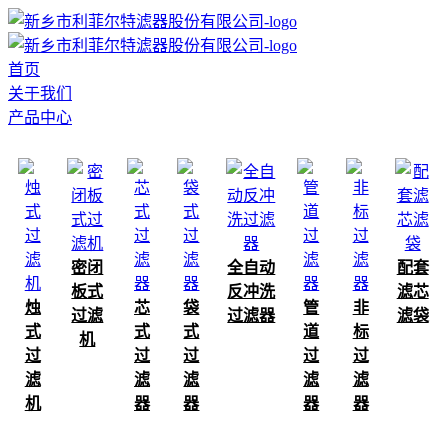
首页
关于我们
产品中心
密闭
全自动
配套
板式
反冲洗
滤芯
烛
芯
袋
管
非
过滤
过滤器
滤袋
式
式
式
道
标
机
过
过
过
过
过
滤
滤
滤
滤
滤
机
器
器
器
器