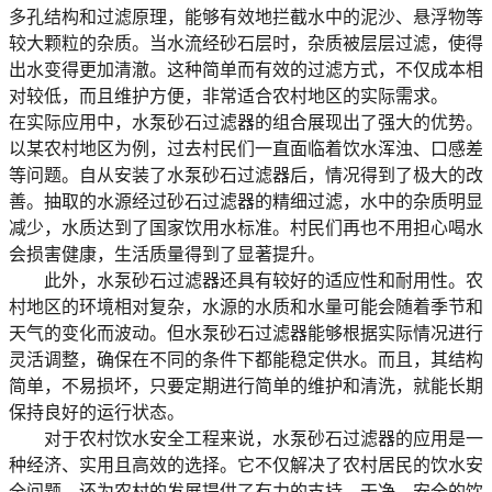
多孔结构和过滤原理，能够有效地拦截水中的泥沙、悬浮物等
较大颗粒的杂质。当水流经砂石层时，杂质被层层过滤，使得
出水变得更加清澈。这种简单而有效的过滤方式，不仅成本相
对较低，而且维护方便，非常适合农村地区的实际需求。
在实际应用中，水泵砂石过滤器的组合展现出了强大的优势。
以某农村地区为例，过去村民们一直面临着饮水浑浊、口感差
等问题。自从安装了水泵砂石过滤器后，情况得到了极大的改
善。抽取的水源经过砂石过滤器的精细过滤，水中的杂质明显
减少，水质达到了国家饮用水标准。村民们再也不用担心喝水
会损害健康，生活质量得到了显著提升。
此外，水泵砂石过滤器还具有较好的适应性和耐用性。农
村地区的环境相对复杂，水源的水质和水量可能会随着季节和
天气的变化而波动。但水泵砂石过滤器能够根据实际情况进行
灵活调整，确保在不同的条件下都能稳定供水。而且，其结构
简单，不易损坏，只要定期进行简单的维护和清洗，就能长期
保持良好的运行状态。
对于农村饮水安全工程来说，水泵砂石过滤器的应用是一
种经济、实用且高效的选择。它不仅解决了农村居民的饮水安
全问题，还为农村的发展提供了有力的支持。干净、安全的饮