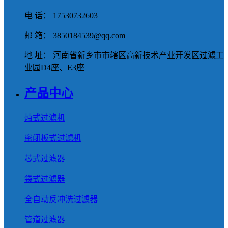
电 话： 17530732603
邮 箱： 3850184539@qq.com
地 址： 河南省新乡市市辖区高新技术产业开发区过滤工
业园D4座、E3座
产品中心
烛式过滤机
密闭板式过滤机
芯式过滤器
袋式过滤器
全自动反冲洗过滤器
管道过滤器