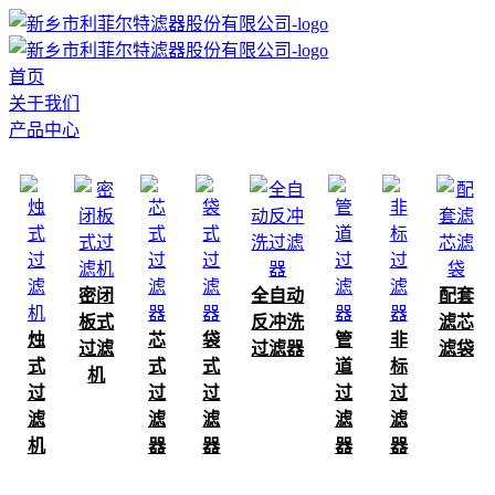
首页
关于我们
产品中心
密闭
全自动
配套
板式
反冲洗
滤芯
烛
芯
袋
管
非
过滤
过滤器
滤袋
式
式
式
道
标
机
过
过
过
过
过
滤
滤
滤
滤
滤
机
器
器
器
器