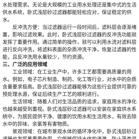
水处理需求。无论是大规模的工业用水处理还是集中式的生活
供水系统，卧式浅层砂过滤器都能轻松应对，保证稳定的供
水。
反冲洗方便
：当过滤器运行一段时间后，滤料层会逐渐堵
塞，影响过滤效果。此时，卧式浅层砂过滤器的反冲洗功能就
发挥了重要作用。通过简单的操作，就可以利用水流对滤料层
进行反向冲洗，将滤料表面的杂质冲洗干净，恢复过滤器的性
能，且反冲洗用水量较少，节约资源。
三、广泛的应用领域
工业领域
：在工业生产中，许多工艺都需要高质量的用
水。例如，电子芯片制造、制药、化工等行业，对水中的杂质
含量要求极高。卧式浅层砂过滤器能够为这些行业提供可靠的
预处理水源，保证后续生产工艺的顺利进行。
生活领域
：随着人们对生活品质的追求，家庭用水的净化
也越来越受到重视。卧式浅层砂过滤器可以安装在家庭供水系
统中，为居民提供干净、健康的饮用水和生活用水，有效去除
水中的异味、余氯等有害物质。
景观领域
：在城市景观水体的循环净化中，卧式浅层砂过
滤器也发挥着重要作用。它能够保持水体的清澈，防止藻类滋