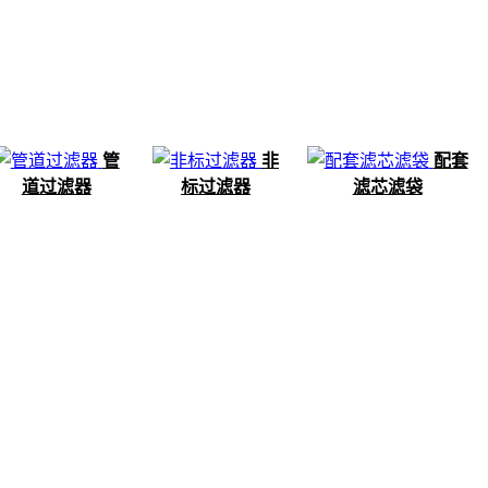
管
非
配套
道过滤器
标过滤器
滤芯滤袋