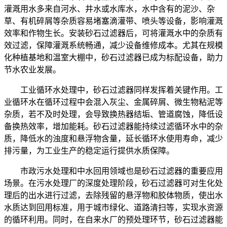
灌溉用水多来自河水、井水或水库水，水中含有的泥沙、杂
草、有机碎屑等杂质容易堵塞滴灌带、喷头等设备，影响灌溉
效率和作物生长。安装砂石过滤器后，可将灌溉水中的杂质有
效过滤，保障灌溉系统畅通，减少设备维修成本。尤其在规模
化种植基地和温室大棚中，砂石过滤器已成为标配设备，助力
节水农业发展。
工业循环水处理中，砂石过滤器同样发挥着关键作用。工
业循环水在循环过程中会混入灰尘、金属碎屑、微生物粘泥等
杂质，若不及时处理，会导致换热器结垢、管道腐蚀，降低设
备换热效率，增加能耗。砂石过滤器能持续过滤循环水中的杂
质，降低水的浊度和悬浮物含量，延长循环水使用寿命，减少
排污量，为工业生产的稳定运行提供水质保障。
市政污水处理和中水回用领域也是砂石过滤器的重要应用
场景。在污水处理厂的深度处理阶段，砂石过滤器可对生化处
理后的出水进行过滤，去除残留的悬浮物和胶体物质，使出水
水质达到回用标准，用于城市绿化、道路清扫等，实现水资源
的循环利用。同时，在自来水厂的预处理环节，砂石过滤器能