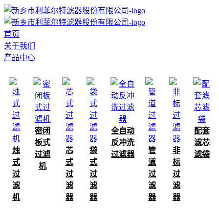
首页
关于我们
产品中心
密闭
全自动
配套
板式
反冲洗
滤芯
烛
芯
袋
管
非
过滤
过滤器
滤袋
式
式
式
道
标
机
过
过
过
过
过
滤
滤
滤
滤
滤
机
器
器
器
器