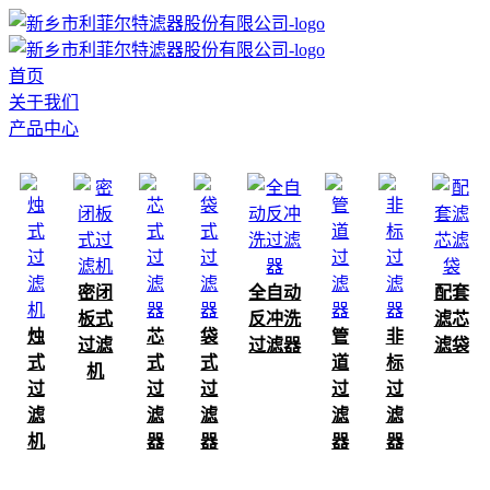
首页
关于我们
产品中心
密闭
全自动
配套
板式
反冲洗
滤芯
烛
芯
袋
管
非
过滤
过滤器
滤袋
式
式
式
道
标
机
过
过
过
过
过
滤
滤
滤
滤
滤
机
器
器
器
器