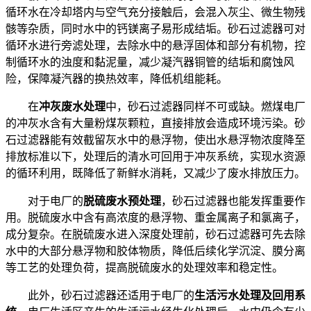
循环水在冷却塔内与空气充分接触后，会混入灰尘、微生物残
骸等杂质，同时水中的钙镁离子易形成结垢。砂石过滤器可对
循环水进行旁滤处理，去除水中的悬浮固体和部分有机物，控
制循环水的浊度和黏泥量，减少凝汽器铜管的结垢和腐蚀风
险，保障凝汽器的换热效率，降低机组能耗。
在
冲灰废水处理
中，砂石过滤器同样不可或缺。燃煤电厂
的冲灰水含有大量粉煤灰颗粒，直接排放会造成环境污染。砂
石过滤器能有效截留灰水中的悬浮物，使出水悬浮物浓度降至
排放标准以下，处理后的清水可回用于冲灰系统，实现水资源
的循环利用，既降低了新鲜水消耗，又减少了废水排放压力。
对于电厂的
脱硫废水预处理
，砂石过滤器也能发挥重要作
用。脱硫废水中含有高浓度的悬浮物、重金属离子和氯离子，
成分复杂。在脱硫废水进入深度处理前，砂石过滤器可先去除
水中的大部分悬浮物和胶体物质，降低后续化学沉淀、膜分离
等工艺的处理负荷，提高脱硫废水的处理效率和稳定性。
此外，砂石过滤器还适用于电厂的
生活污水处理及回用系