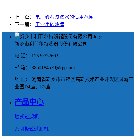
上一篇：
电厂砂石过滤器的适用范围
下一篇：
工业用砂滤器
新乡市利菲尔特滤器股份有限公司
电 话： 17530732603
邮 箱： 3850184539@qq.com
地 址： 河南省新乡市市辖区高新技术产业开发区过滤工
业园D4座、E3座
产品中心
烛式过滤机
密闭板式过滤机