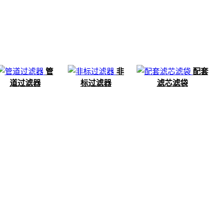
管
非
配套
道过滤器
标过滤器
滤芯滤袋