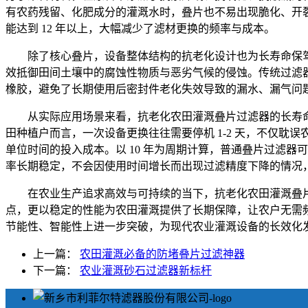
有农药残留、化肥成分的灌溉水时，叠片也不易出现脆化、开裂、
能达到 12 年以上，大幅减少了滤材更换的频率与成本。
除了核心叠片，设备整体结构的抗老化设计也为长寿命保
效抵御田间土壤中的腐蚀性物质与恶劣气候的侵蚀。传统过滤
橡胶，避免了长期使用后密封件老化失效导致的漏水、漏气问题
从实际应用场景来看，抗老化农田灌溉叠片过滤器的长寿
田种植户而言，一次设备更换往往需要停机 1-2 天，不仅
单位时间的投入成本。以 10 年为周期计算，普通叠片过滤器可
率长期稳定，不会因使用时间增长而出现过滤精度下降的情况
在农业生产追求高效与可持续的当下，抗老化农田灌溉叠片过
点，更以稳定的性能为农田灌溉提供了长期保障，让农户无需
节能性、智能性上进一步突破，为现代农业灌溉设备的长效化
上一篇：
农田灌溉必备的防堵叠片过滤神器
下一篇：
农业灌溉砂石过滤器新标杆