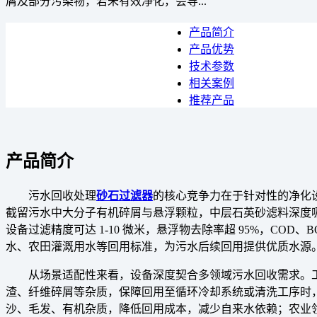
屑及部分污染物，若未有效净化，会导...
产品简介
产品优势
技术参数
相关案例
推荐产品
产品简介
污水回收处理
砂石过滤器
的核心竞争力在于针对性的净化设
截留污水中大分子有机碎屑与悬浮颗粒，中层石英砂滤料深度吸
设备过滤精度可达 1-10 微米，悬浮物去除率超 95%，COD、
水、农田灌溉用水等回用标准，为污水后续回用提供优质水源
从场景适配性来看，设备深度契合多领域污水回收需求。
渣、纤维碎屑等杂质，保障回用至循环冷却系统或清洗工序时
沙、毛发、有机杂质，降低回用成本，减少自来水依赖；农业