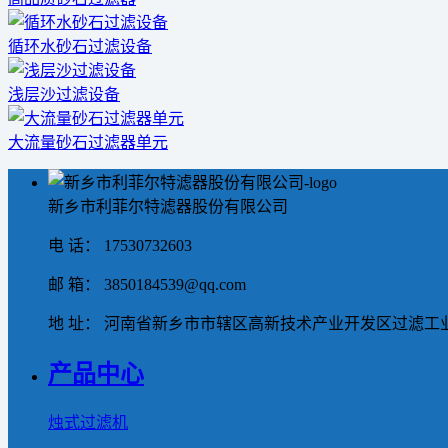
循环水砂石过滤设备
浅层沙过滤设备
大流量砂石过滤器单元
新乡市利菲尔特滤器股份有限公司
电 话： 17530732603
邮 箱： 3850184539@qq.com
地 址： 河南省新乡市市辖区高新技术产业开发区过滤工业
产品中心
烛式过滤机