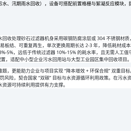
污水、汛期雨水回收），设备可搭配前置格栅与絮凝反应模块，
处理砂石过滤器机身采用碳钢防腐涂层或 304 不锈钢材质，抗污
不易板结、可重复再生，单次更换周期长达 2-3 年，降低耗材成
%-5%，远低于传统过滤器 10%-15% 的耗水率，且无需人
灵活配置，适配中小型企业污水回用站与大型工业园区集中回收项目
，更能助力企业与项目实现 “降本增效 + 环保合规” 双重目标
保处罚风险，契合国家 “双碳” 目标与水资源循环利用政策。在
水资源可持续利用提供有力支撑。