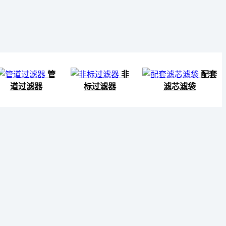
管
非
配套
道过滤器
标过滤器
滤芯滤袋