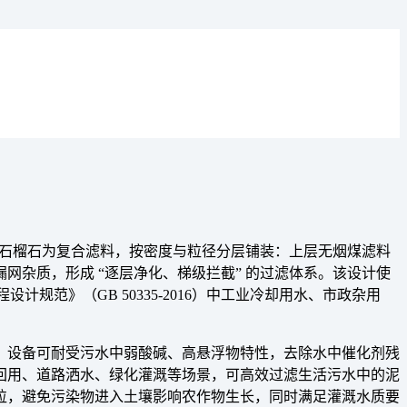
、石榴石为复合滤料，按密度与粒径分层铺装：上层无烟煤滤料
杂质，形成 “逐层净化、梯级拦截” 的过滤体系。该设计使
程设计规范》（GB 50335-2016）中工业冷却用水、市政杂用
，设备可耐受污水中弱酸碱、高悬浮物特性，去除水中催化剂残
回用、道路洒水、绿化灌溉等场景，可高效过滤生活污水中的泥
粒，避免污染物进入土壤影响农作物生长，同时满足灌溉水质要