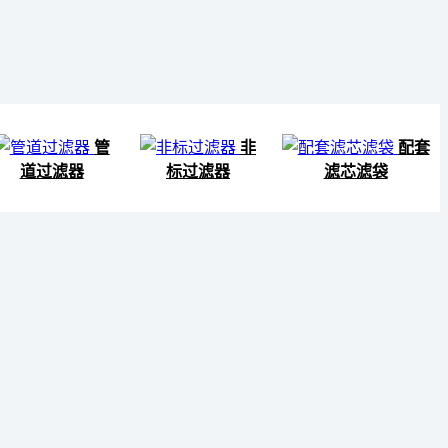
管
非
配套
道过滤器
标过滤器
滤芯滤袋