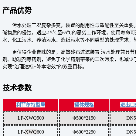
产品优势
污水处理工况复杂多变，装置的耐用性与适配性至关重要。
碱物质的侵蚀，适应-15℃至65℃的恶劣工作环境，使用寿
水、化工污水、养殖污水、造纸污水等不同类型的处理需求，
更值得企业青睐的是，高效砂石过滤装置 污水处理兼具节
剂、助凝剂等药剂，避免了化学药剂带来的二次污染，也减少
实现“治理达标+降本增效”的双重目标。
技术参数
利菲尔特型号
罐体规格
进出口
LF-XWQ500
Φ500*2150
DN5
LF-
XWQ
600
Φ600*2250
DN5