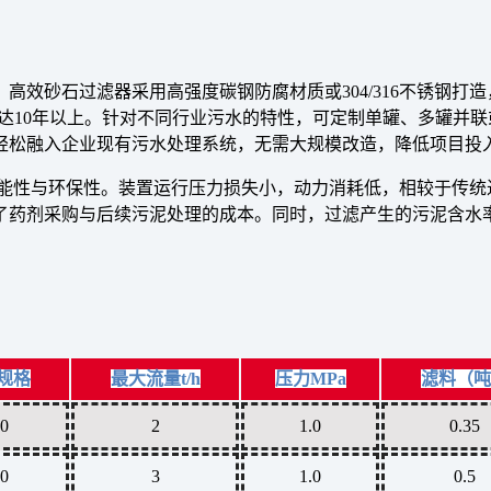
高效砂石过滤器采用高强度碳钢防腐材质或304/316不锈钢打
命可达10年以上。针对不同行业污水的特性，可定制单罐、多罐并
轻松融入企业现有污水处理系统，无需大规模改造，降低项目投
能性与环保性。装置运行压力损失小，动力消耗低，相较于传统过
了药剂采购与后续污泥处理的成本。同时，过滤产生的污泥含水
规格
最大流量t/h
压力MPa
滤料（吨
0
2
1.0
0.35
0
3
1.0
0.5