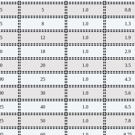
5
5
1.0
0.8
5
8
1.0
1.3
5
12
1.0
1.9
0
18
1.0
2.9
0
20
1.0
3.5
00
25
1.0
4.3
00
30
1.0
5.6
25
40
1.0
6.5
25
50
1.0
7.8
25
60
1.0
8.75