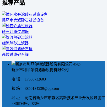
推荐产品
循环水旁滤砂石过滤设备
砂石介质过滤器
旋流除砂过滤器
高效过滤砂石罐
新乡市利菲尔特滤器股份有限公司
电 话： 17530732603
邮 箱： 3850184539@qq.com
地 址： 河南省新乡市市辖区高新技术产业开发区过滤工
业园D4座、E3座