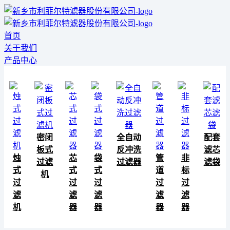
首页
关于我们
产品中心
密闭
全自动
配套
板式
反冲洗
滤芯
烛
芯
袋
管
非
过滤
过滤器
滤袋
式
式
式
道
标
机
过
过
过
过
过
滤
滤
滤
滤
滤
机
器
器
器
器