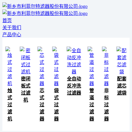
首页
关于我们
产品中心
密闭
全自动
配套
板式
反冲洗
滤芯
烛
芯
袋
管
非
过滤
过滤器
滤袋
式
式
式
道
标
机
过
过
过
过
过
滤
滤
滤
滤
滤
机
器
器
器
器