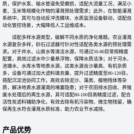
质，保护水泵、输水管道免受磨损，适配大流量工况，满足小
麦、玉米等规模化作物的灌溉预处理需求；此外，在智能灌溉
系统中，其可与自动反冲洗模块、水质监测设备联动，适配自
动化管控场景，大幅降低人工运维成本。
适配多样水源类型，破解不同水质的净化难题。农业灌溉
水源复杂多样，砂石过滤器可针对性适配各类水源的预处理需
求。对于井水、山泉水等清洁水源，可通过50-80目常规精度
配置，高效过滤水中少量悬浮物，保障水质洁净；对于河水、
池塘水、水库水等地表水源，这类水源含沙量高、有机杂质
多，设备可通过加大滤料填充量、提升过滤精度至80-120目，
搭配沉淀池协同工作，高效去除泥沙、藻类、植物残体等杂
质，解决地表水源灌溉的堵塞隐患；对于农田排水回收、养殖
废水处理后的再生水源，其可适配80-100目高精度过滤，配合
活性炭滤料辅助净化，有效去除有机污染物、微生物残留，确
保再生水符合灌溉水质标准，助力农业节水减排。
产品优势